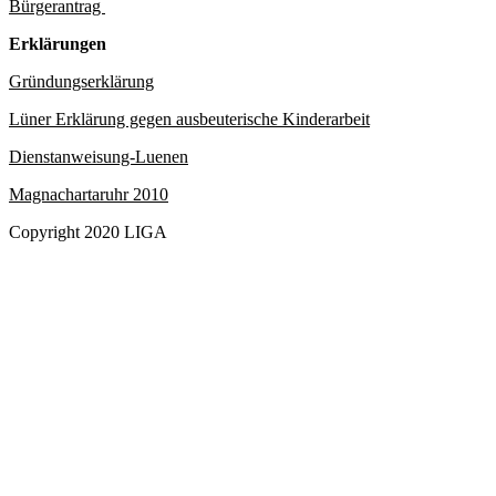
Bürgerantrag
Erklärungen
Gründungserklärung
Lüner Erklärung gegen ausbeuterische Kinderarbeit
Dienstanweisung-Luenen
Magnachartaruhr 2010
Copyright 2020 LIGA
Was macht die LIGA
Schwerpunkte
Blog
Mitmachen & fördern
Veranstaltungen
Publikationen
Partner
Fairer Handel Lünen
Kontakt