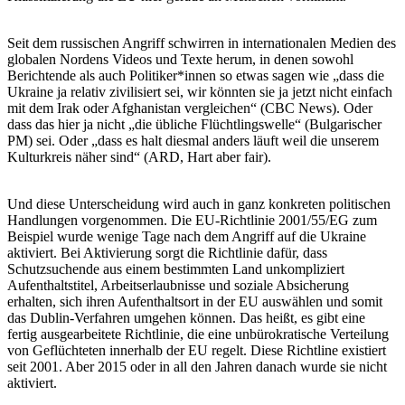
Seit dem russischen Angriff schwirren in internationalen Medien des
globalen Nordens Videos und Texte herum, in denen sowohl
Berichtende als auch Politiker*innen so etwas sagen wie „dass die
Ukraine ja relativ zivilisiert sei, wir könnten sie ja jetzt nicht einfach
mit dem Irak oder Afghanistan vergleichen“ (CBC News). Oder
dass das hier ja nicht „die übliche Flüchtlingswelle“ (Bulgarischer
PM) sei. Oder „dass es halt diesmal anders läuft weil die unserem
Kulturkreis näher sind“ (ARD, Hart aber fair).
Und diese Unterscheidung wird auch in ganz konkreten politischen
Handlungen vorgenommen. Die EU-Richtlinie 2001/55/EG zum
Beispiel wurde wenige Tage nach dem Angriff auf die Ukraine
aktiviert. Bei Aktivierung sorgt die Richtlinie dafür, dass
Schutzsuchende aus einem bestimmten Land unkompliziert
Aufenthaltstitel, Arbeitserlaubnisse und soziale Absicherung
erhalten, sich ihren Aufenthaltsort in der EU auswählen und somit
das Dublin-Verfahren umgehen können. Das heißt, es gibt eine
fertig ausgearbeitete Richtlinie, die eine unbürokratische Verteilung
von Geflüchteten innerhalb der EU regelt. Diese Richtline existiert
seit 2001. Aber 2015 oder in all den Jahren danach wurde sie nicht
aktiviert.