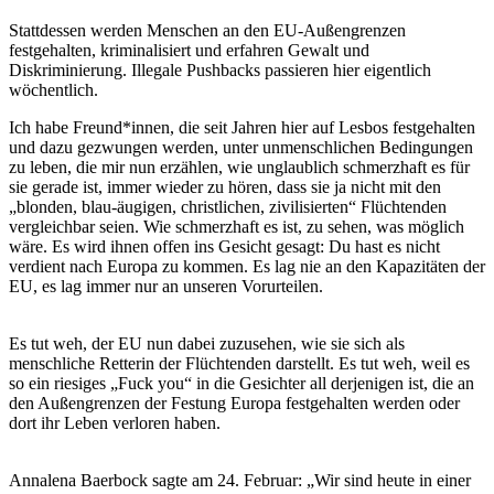
Stattdessen werden Menschen an den EU-Außengrenzen
festgehalten, kriminalisiert und erfahren Gewalt und
Diskriminierung. Illegale Pushbacks passieren hier eigentlich
wöchentlich.
Ich habe Freund*innen, die seit Jahren hier auf Lesbos festgehalten
und dazu gezwungen werden, unter unmenschlichen Bedingungen
zu leben, die mir nun erzählen, wie unglaublich schmerzhaft es für
sie gerade ist, immer wieder zu hören, dass sie ja nicht mit den
„blonden, blau-äugigen, christlichen, zivilisierten“ Flüchtenden
vergleichbar seien. Wie schmerzhaft es ist, zu sehen, was möglich
wäre. Es wird ihnen offen ins Gesicht gesagt: Du hast es nicht
verdient nach Europa zu kommen. Es lag nie an den Kapazitäten der
EU, es lag immer nur an unseren Vorurteilen.
Es tut weh, der EU nun dabei zuzusehen, wie sie sich als
menschliche Retterin der Flüchtenden darstellt. Es tut weh, weil es
so ein riesiges „Fuck you“ in die Gesichter all derjenigen ist, die an
den Außengrenzen der Festung Europa festgehalten werden oder
dort ihr Leben verloren haben.
Annalena Baerbock sagte am 24. Februar: „Wir sind heute in einer